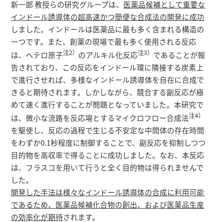
研究者総覧
新一郎 教授らの研究グループは、
医薬品候補として重要な
インドール誘導体の超高速かつ簡便な合成法の開発に成功
しました。インドールは医薬品に最も多く含まれる構造の
一つです。また、創薬の現場で最も多く使用される反応
注2）
注3）
は、ヘテロ原子
のアルキル化反応
であることが報
告されており、この反応をインドール環に隣接する炭素上
で進行させれば、多様なインドール誘導体を自在に合成で
きると期待されます。しかしながら、競合する副反応が極
めて速く進行することが問題となっていました。本研究で
注4）
は、微小な流路を反応場とするマイクロフロー合成法
を駆使し、反応の過程で生じる不安定な中間体の存在時間
をわずか0.1秒程度に制御することで、副反応を抑制しつつ
目的物を高収率で得ることに成功しました。なお、本反応
は、フラスコを用いて行うと全く目的物は得られませんで
した。
開発した手法は様々なインドール誘導体の合成に利用可能
であるため、医薬品候補化合物の創出、および医薬品生産
の効率化が期待
されます。