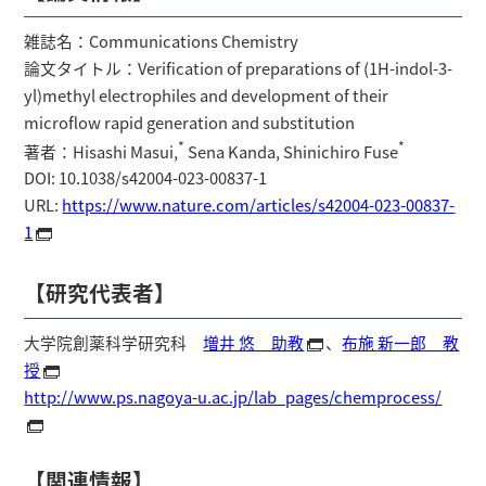
雑誌名：Communications Chemistry
論文タイトル：Verification of preparations of (1H-indol-3-
yl)methyl electrophiles and development of their
microflow rapid generation and substitution
*
*
著者：Hisashi Masui,
Sena Kanda, Shinichiro Fuse
DOI: 10.1038/s42004-023-00837-1
URL:
https://www.nature.com/articles/s42004-023-00837-
1
【研究代表者】
大学院創薬科学研究科
増井 悠 助教
、
布施 新一郎 教
授
http://www.ps.nagoya-u.ac.jp/lab_pages/chemprocess/
【関連情報】