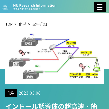
CATEGORY
環境学
生物学
社会科学
TOP
>
化学
> 記事詳細
総合理工
総合生物
複合領域
農学
化学
医歯薬学
工学
情報学
数物系科学
人文学
TAG
2023.03.08
化学
理学研究科 (221)
工学研究科 (211)
医学系研究科
インドール誘導体の超高速・簡
(177)
生命農学研究科 (116)
トランスフォーマティ