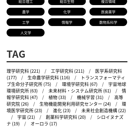
総合理工
総合生物
複合領域
農学
化学
医歯薬学
工学
情報学
数物系科学
人文学
TAG
理学研究科 (221)
工学研究科 (211)
医学系研究科
(177)
生命農学研究科 (116)
トランスフォーマティ
ブ生命分子研究所 (75)
環境学研究科 (67)
宇宙地球
環境研究所 (63)
未来材料・システム研究所 (61)
情
報学研究科 (47)
植物 (33)
機械学習 (31)
高等
研究院 (26)
生物機能開発利用研究センター (24)
環
境医学研究所 (23)
進化 (23)
未来社会創造機構 (22)
宇宙 (21)
創薬科学研究科 (20)
シロイヌナズ
ナ (19)
オーロラ (17)