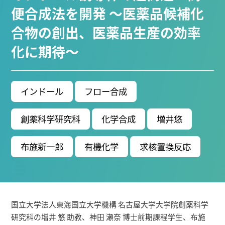
ブ生命分子研究所 (75)
環境学研究科 (67)
宇宙地球
便合成法を開発 ～医薬品候補化
環境研究所 (63)
未来材料・システム研究所 (61)
情
合物の創出、医薬品生産の効率
報学研究科 (47)
植物 (33)
機械学習 (31)
高等
化に期待～
研究院 (26)
生物機能開発利用研究センター (24)
環
境医学研究所 (23)
進化 (23)
未来社会創造機構 (22)
宇宙 (21)
創薬科学研究科 (20)
シロイヌナズ
ナ (19)
オーロラ (17)
インドール
フロー合成
Research VIDEOS
創薬科学研究科
化学合成
増井悠
Researchers' VOICE
布施新一郎
有機化学
求核置換反応
Links
名古屋大学
国立大学法人東海国立大学機構 名古屋大学大学院創薬科学
名古屋大学基金
研究科の増井 悠 助教、神田 瀬奈 博士前期課程学生、布施