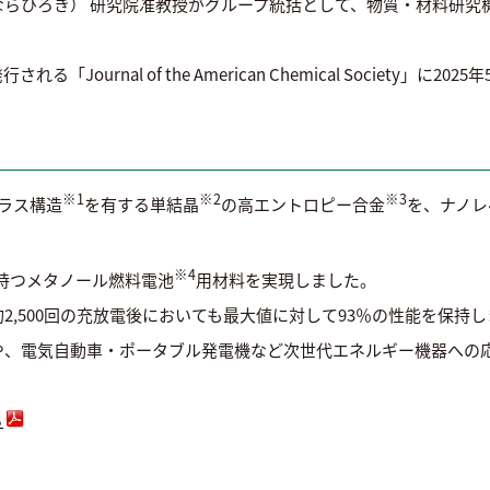
ろき） 研究院准教授がグループ統括として、物質・材料研究機構 主任研
ournal of the American Chemical Society」に
※1
※2
※3
ラス構造
を有する単結晶
の高エントロピー合金
を、ナノレ
※4
を持つメタノール燃料電池
用材料を実現しました。
2,500回の充放電後においても最大値に対して93％の性能を保持
や、電気自動車・ポータブル発電機など次世代エネルギー機器への
ら