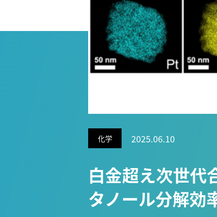
Research VIDEOS
Researchers' VOICE
Links
名古屋大学
名古屋大学基金
研究者総覧
2025.06.10
化学
白金超え次世代
タノール分解効率