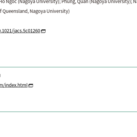
oc (Nagoya University); Phung, Quan (Nagoya University); Nara
of Queensland, Nagoya University)
0.1021/jacs.5c01260
m/index.html