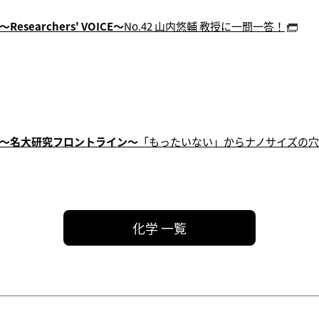
～Researchers' VOICE～
No.42 山内悠輔 教授に一問一答！
～名大研究フロントライン～
「もったいない」からナノサイズの穴
化学 一覧