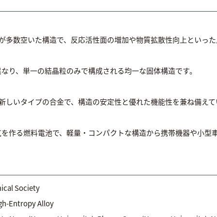
孔が多数空いた構造で、反応活性面の増加や物質拡散性向上といっ
異なり、単一の結晶粒のみで構成される均一な固体構造です。
た新しいタイプの合金で、構造の安定性と優れた機能性を兼ね備えて
気を作る燃料電池で、軽量・コンパクトな構造から携帯機器や小型
cal Society
h-Entropy Alloy