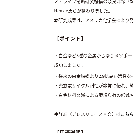
ノ・ライフ創新研究機構の奈良洋希（ならひ
Henzie氏らが携わりました。
本研究成果は、アメリカ化学会により発行される「J
【ポイント】
・白金など5種の金属からなりメソポー
成功しました。
・従来の白金触媒より2.9倍高い活性
・充放電サイクル耐性が非常に優れ、約
・白金材料節減による環境負荷の低減
◆詳細（プレスリリース本文）は
こち
【用語説明】