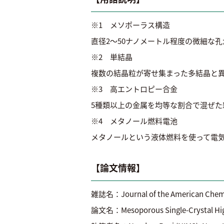
※1 メソポーラス構造
直径2～50ナノメートル程度の微細な
※2 単結晶
複数の結晶粒が寄せ集まった多結晶と
※3 高エントロピー合金
5種類以上の金属を均等な割合で混ぜ
※4 メタノール燃料電池
メタノールという液体燃料を使って電
【論文情報】
雑誌名：Journal of the American Chemi
論文名：Mesoporous Single-Crystal Hig