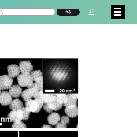
JP
検索
複合領域
数物系科学
命分子研究所 (75)
環境学研究科 (66)
宇
高等研究院 (26)
生物機能開発利用研究センタ
シロイヌナズナ (19)
オーロラ (17)