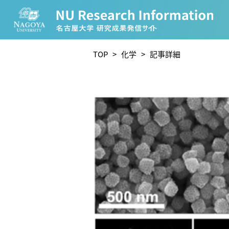
CATEGORY
TOP
>
化学
> 記事詳細
環境学
生物学
農学
化学
人文学
TAG
理学研究科 (219)
工学研究科 (208)
医学系研究
宙地球環境研究所 (63)
未来材料・システム研究所 
ー (24)
環境医学研究所 (23)
進化 (23)