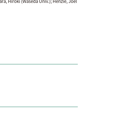
, Hiroki (Waseda Univ.); Henzie, Joel