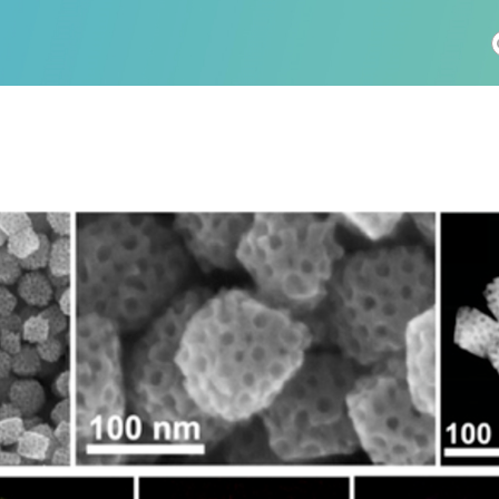
社会科学
総合理工
総合生物
医歯薬学
工学
情報学
科 (175)
生命農学研究科 (116)
トランスフォーマティブ生
(60)
情報学研究科 (47)
植物 (33)
機械学習 (31)
未来社会創造機構 (22)
宇宙 (21)
創薬科学研究科 (20)