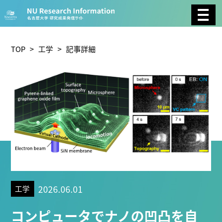
CATEGORY
環境学
生物学
社会科学
TOP
>
工学
> 記事詳細
総合理工
総合生物
複合領域
農学
化学
医歯薬学
工学
情報学
数物系科学
人文学
TAG
2026.06.01
工学
理学研究科 (221)
工学研究科 (211)
医学系研究科
コンピュータでナノの凹凸を自
(177)
生命農学研究科 (116)
トランスフォーマティ