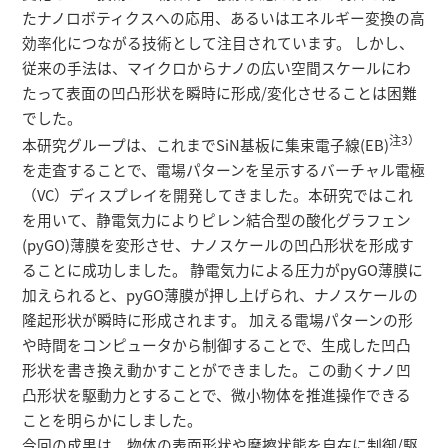
たナノロボティクスへの応用、あるいはエネルギー変換の高
効率化につながる技術として注目されています。 しかし、
従来の手法は、マイクロからナノの広い空間スケールにわ
たって表面の凹凸形状を瞬時に形成/変化させることは困難
でした。
注3）
本研究グループは、これまでSiN基板に集束電子線(EB)
を走査することで、電場パターンを呈示するバーチャル電極
（VC）ディスプレイを開発してきました。本研究ではこれ
を用いて、静電気力によりピレン結合型の酸化グラフェン
(pyGO)薄膜を変形させ、ナノスケールの凹凸形状を形成す
ることに成功しました。 静電気力による圧力がpyGO薄膜に
加えられると、pyGO薄膜が押し上げられ、ナノスケールの
隆起形状が瞬時に形成されます。 加える電場パターンの形
や時間をコンピュータから制御することで、生成した凹凸
形状を書き換え動かすことができました。この動くナノ凹
凸形状を駆動力とすることで、微小物体を推進操作できる
ことを明らかにしました。
今回の成果は、物体の表面形状や摩擦状態を自在に制御/駆