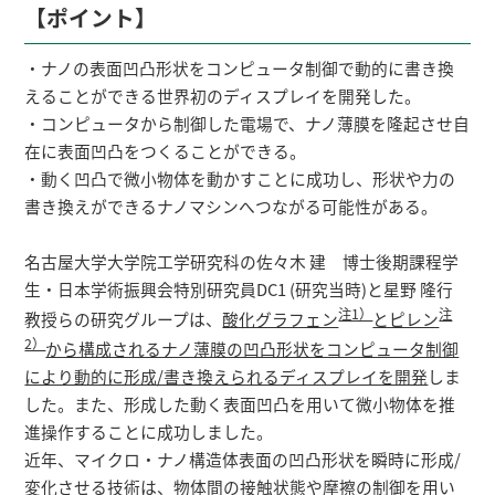
研究者総覧
【ポイント】
・ナノの表面凹凸形状をコンピュータ制御で動的に書き換
えることができる世界初のディスプレイを開発した。
・コンピュータから制御した電場で、ナノ薄膜を隆起させ自
在に表面凹凸をつくることができる。
・動く凹凸で微小物体を動かすことに成功し、形状や力の
書き換えができるナノマシンへつながる可能性がある。
名古屋大学大学院工学研究科の佐々木 建 博士後期課程学
生・日本学術振興会特別研究員DC1 (研究当時)と星野 隆行
注1）
注
教授らの研究グループは、
酸化グラフェン
とピレン
2）
から構成されるナノ薄膜の凹凸形状をコンピュータ制御
により動的に形成/書き換えられるディスプレイを開発
しま
した。また、形成した動く表面凹凸を用いて微小物体を推
進操作することに成功しました。
近年、マイクロ・ナノ構造体表面の凹凸形状を瞬時に形成/
変化させる技術は、物体間の接触状態や摩擦の制御を用い