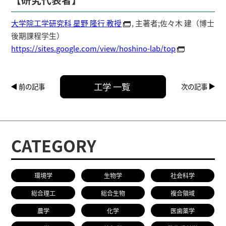
大学院工学研究科 星野 隆行 教授
, 主著者;佐々木 建（博士
後期課程学生）
https://sites.google.com/view/hoshino-lab/top
工学 一覧
前の記事
次の記事
CATEGORY
環境学
生物学
社会科学
総合理工
総合生物
複合領域
農学
化学
医歯薬学