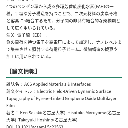
4つのベンゼン環から成る多環芳香族炭化水素(PAH)の一
種。平坦な分子構造を持つことで、二次元材料の炭素骨格
と容易にπ結合するため、分子間の非共有結合的な架橋剤と
して広く用いられている。
注3）電子線（EB）：
負の電荷を持つ電子を高電圧によって加速し、ナノレベルま
で集束させて照射する荷電粒子ビーム。微細構造の観察や
加工に用いられている。
【論文情報】
雑誌名： ACS Applied Materials & Interfaces
論文タイトル： Electric Field-Driven Dynamic Surface
Topography of Pyrene-Linked Graphene Oxide Multilayer
Film
著者： Ken Sasaki(名古屋大学), Hisataka Maruyama(名古屋
大学), Takayuki Hoshino(名古屋大学)
DOI: 10.1021/acsami.5c22563