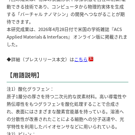
動できる技術であり、コンピュータから物理的実体を生成
する「バーチャル ナノマシン」の開発へつながることが期
待できます。
本研究成果は、2026年4月28日付で米国の学術雑誌『ACS
Applied Materials & Interfaces』 オンライン版に掲載されま
した。
◆詳細（プレスリリース本文）は
こちら
【用語説明】
注1）酸化グラフェン：
原子1層分の厚さを持つ二次元的な炭素材料。高い導電性や
熱伝導性をもつグラフェンを酸化処理することで合成さ
れ、表面にはさまざまな酸素官能基を持っている。溶液へ
の分散性が改善されたことによる細胞への分子送達や、光
学特性を利用したバイオセンサなどに用いられている。
注2）ピレン：