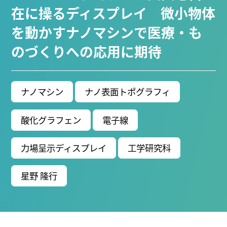
ブ生命分子研究所 (75)
環境学研究科 (67)
宇宙地球
在に操るディスプレイ 微小物体
環境研究所 (63)
未来材料・システム研究所 (61)
情
を動かすナノマシンで医療・も
報学研究科 (47)
植物 (33)
機械学習 (31)
高等
のづくりへの応用に期待
研究院 (26)
生物機能開発利用研究センター (24)
環
境医学研究所 (23)
進化 (23)
未来社会創造機構 (22)
宇宙 (21)
創薬科学研究科 (20)
シロイヌナズ
ナ (19)
オーロラ (17)
ナノマシン
ナノ表面トポグラフィ
Research VIDEOS
酸化グラフェン
電子線
Researchers' VOICE
力場呈示ディスプレイ
工学研究科
Links
星野 隆行
名古屋大学
名古屋大学基金