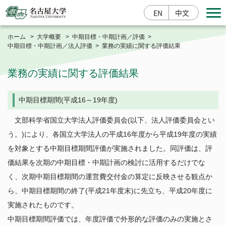
EN
中文
ホーム
大学概要
中期目標・中期計画／評価
中期目標・中期計画／法人評価
業務の実績に関する評価結果
寄附する
業務の実績に関する評価結果
中期目標期間(平成16～19年度)
入学案内
研究成果情報
産学官連携
文部科学省国立大学法人評価委員会(以下、法人評価委員会とい
う。)により、各国立大学法人の平成16年度から平成19年度の実績
を対象とする中期目標期間評価が実施されました。同評価は、評
大学概要
価結果を次期の中期目標・中期計画の検討に活用するだけでな
総長室
く、次期中期目標期間の運営費交付金の算定に反映させる観点か
学部・大学院・その他
基本情報
ら、中期目標期間の終了(平成21年度末)に先立ち、平成20年度に
栄誉・称号
実施されたものです。
学部
教育・学生支援
大学の取組
中期目標期間評価では、年度評価で外形的な評価のみの実施とさ
大学院