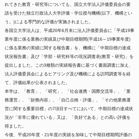
中期目標・中期計画／評価
れてきた教育・研究等についても、国立大学法人評価委員会の要
教育研究組織等
ポリシー
公表事項など
請を受けた独立行政法人大学評価・学位授与機構(以下、機構とい
研究活動
附置研究所
学年暦
情報公開/個人情報保護
う。)による専門的な評価が実施されました。
学内共同教育研究施設等
カリキュラム・授業・履修
広報
各国立大学法人は、平成20年6月末に法人評価委員会に「平成19事
研究活動
学内コンソーシアム
社会との連携
特色ある教育プログラム
公開データベース
業年度に係る業務の実績及び中期目標期間(平成16～19事業年度)
産学官連携（共同研究・知的財産）
運営支援組織
学生生活案内
に係る業務の実績に関する報告書」を、機構に「中期目標の達成
研究安全管理
全学技術センター
社会貢献事業
授業料
状況報告書」及び「学部・研究科等の現況調査表(教育・研究)」を
国際展開・留学
若手研究者支援
名古屋大学発ベンチャー
経済支援（授業料等免除・奨学金）
提出しました。この3種類の実績報告書に基づく書面調査に加え、
名古屋大学への寄附について
学生の表彰
国際展開について
法人評価委員会によるヒアリング及び機構による訪問調査等を経
卒業生に関する情報について
ニュース
課外活動
留学について
て、評価結果が公表されました。
公開施設／大学見学
その他キャンパスライフ
アクセス
本学は、「教育」、「研究」、「社会連携・国際交流等」、「業
ネーミングライツ（命名権）事業募集について
キャリア・就職支援
務運営」、「財務内容」、「自己点検・評価」、「その他業務運
キャンパスマップ
各種証明書の発行
営に関する重要目標」の7項目すべてにおいて、中期目標の達成状
お問い合わせ
健康管理・相談窓口
況が「非常に優れている」又は、「良好である」との高い評価を
得ました。
サイトポリシー
今後、平成20年度・21年度の実績を加味して中期目標期間評価の
教職員公募