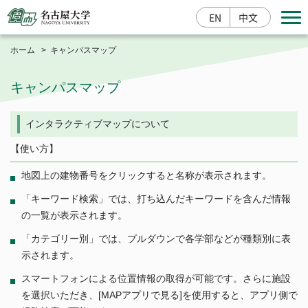
EN
中文
ホーム
キャンパスマップ
キャンパスマップ
寄附する
インタラクティブマップについて
【使い方】
入学案内
研究成果情報
産学官連携
地図上の建物番号をクリックすると名称が表示されます。
「キーワード検索」では、打ち込んだキーワードを含んだ情報
大学概要
の一覧が表示されます。
総長室
「カテゴリー別」では、プルダウンで各学部などが種類別に表
学部・大学院・その他
示されます。
基本情報
栄誉・称号
スマートフォンによる位置情報の取得が可能です。さらに施設
学部
を選択いただき、[MAPアプリで見る]を使用すると、アプリ側で
教育・学生支援
大学の取組
大学院