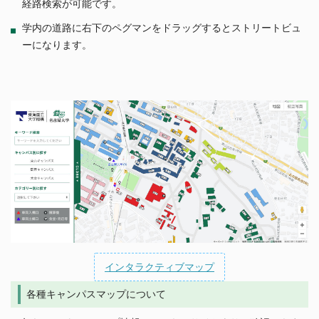
経路検索が可能です。
中期目標・中期計画／評価
教育研究組織等
ポリシー
公表事項など
学内の道路に右下のペグマンをドラッグするとストリートビュ
研究活動
附置研究所
学年暦
ーになります。
情報公開/個人情報保護
学内共同教育研究施設等
カリキュラム・授業・履修
広報
研究活動
学内コンソーシアム
社会との連携
特色ある教育プログラム
公開データベース
産学官連携（共同研究・知的財産）
運営支援組織
学生生活案内
研究安全管理
全学技術センター
社会貢献事業
授業料
国際展開・留学
若手研究者支援
名古屋大学発ベンチャー
経済支援（授業料等免除・奨学金）
名古屋大学への寄附について
学生の表彰
国際展開について
卒業生に関する情報について
ニュース
課外活動
留学について
公開施設／大学見学
その他キャンパスライフ
アクセス
ネーミングライツ（命名権）事業募集について
キャリア・就職支援
キャンパスマップ
各種証明書の発行
お問い合わせ
健康管理・相談窓口
インタラクティブマップ
サイトポリシー
各種キャンパスマップについて
教職員公募