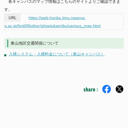
各キャンパスのマップ情報はこちらのサイトよりご確認できま
す。
東海国立大学機構
https://web-honbu.jimu.nagoya-
法人職員採用情報
u.ac.jp/fmd/06other/shisetukanribu/various_map.html
東山地区交通関係について
入構システム・入構料金について（東山キャンパス）
share :