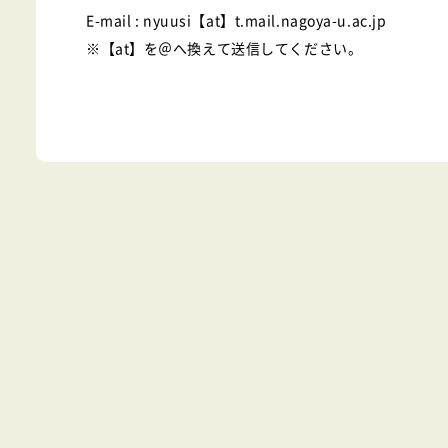
E-mail : nyuusi【at】t.mail.nagoya-u.ac.jp
※【at】を＠へ換えて送信してください。