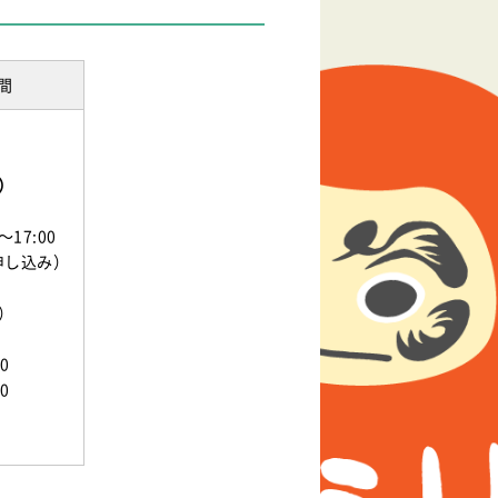
間
）
～17:00
申し込み）
）
0
0