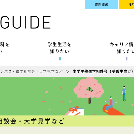
資料請求
NE
究科を
学生生活を
キャリア情
い
知りたい
知りた
ャンパス・進学相談会・大学見学など
本学主催進学相談会（受験生向け
相談会・大学見学など