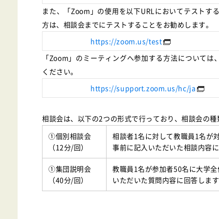
また、「Zoom」の使用を以下URLにおいてテスト
方は、相談会までにテストすることをお勧めします。
https://zoom.us/test
「Zoom」のミーティングへ参加する方法については
ください。
https://support.zoom.us/hc/ja
相談会は、以下の2つの形式で行っており、相談会の種
①個別相談会
相談者1名に対して教職員1名が
（12分/回）
事前に記入いただいた相談内容
①集団説明会
教職員1名が参加者50名に大学
（40分/回）
いただいた質問内容に回答しま