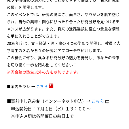
の扉」を開催します。
このイベントでは、研究の奥深さ、面白さ、やりがいを肌で感じ
られ、自分の興味・関心にぴったり合った研究分野を見つけるチ
ャンスが広がります。また、将来の進路選択に役立つ貴重な情報
を手に入れることができます。
2026年度は、文・経済・医・農の４つの学部で開催し、教員と大
学院生の３名が各々の研究とアプローチを紹介します。
この機会にぜひ、異なる研究分野の魅力を発見し、あなたの未来
を切り開く一歩を踏み出してください！
※河合塾の塾生以外の方も参加できます。
■案内チラシ →
こちら
■事前申し込み制（インターネット申込）→
こちら
申込開始日：７月１日（水）１３：００～
※申込〆切は各開催日の前日まで