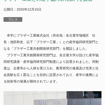
中期目標・中期計画／評価
教育研究組織等
ポリシー
公表事項など
公開日：2025年12月15日
研究活動
附置研究所
学年暦
情報公開/個人情報保護
学内共同教育研究施設等
プレス
カリキュラム・授業・履修
広報
研究活動
学内コンソーシアム
社会との連携
特色ある教育プログラム
公開データベース
産学官連携（共同研究・知的財産）
運営支援組織
学生生活案内
本学にブラザー工業株式会社（所在地：名古屋市瑞穂区 社
研究安全管理
全学技術センター
社会貢献事業
授業料
長：池田和史、以下「ブラザー工業」）との産学協同研究部門と
国際展開・留学
若手研究者支援
名古屋大学発ベンチャー
経済支援（授業料等免除・奨学金）
なる「
ブラザー工業共創開発研究部門
」を開設しました。
名古屋大学への寄附について
学生の表彰
国際展開について
ブラザー工業共創開発研究部門は、名古屋大学が設けた産学協
卒業生に関する情報について
ニュース
課外活動
留学について
同研究講座・産学協同研究部門制度により設置されました。同制
公開施設／大学見学
その他キャンパスライフ
度は、企業等から人材を受け入れ、教育研究の進展及び充実と社
アクセス
ネーミングライツ（命名権）事業募集について
キャリア・就職支援
会貢献を広く図ることを目的に設置されており、産学の連携によ
キャンパスマップ
各種証明書の発行
る技術等の発展が期待されています。
お問い合わせ
健康管理・相談窓口
サイトポリシー
教職員公募