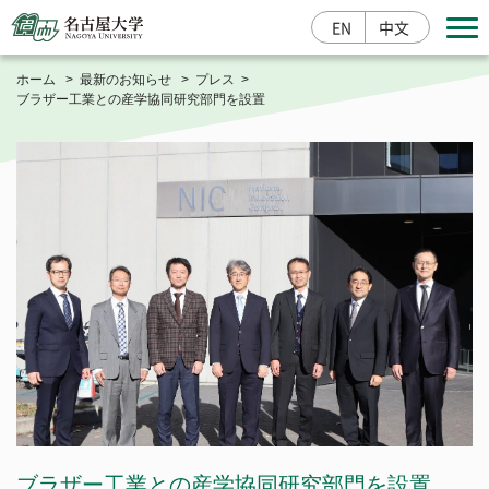
EN
中文
ホーム
最新のお知らせ
プレス
ブラザー工業との産学協同研究部門を設置
寄附する
入学案内
研究成果情報
産学官連携
大学概要
総長室
学部・大学院・その他
基本情報
栄誉・称号
学部
教育・学生支援
大学の取組
ブラザー工業との産学協同研究部門を設置
大学院