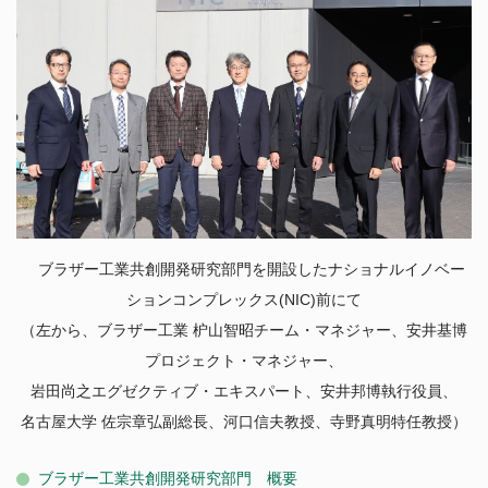
東海国立大学機構
法人職員採用情報
ブラザー⼯業共創開発研究部⾨を開設したナショナルイノベー
ションコンプレックス(NIC)前にて
（左から、ブラザー⼯業 枦⼭智昭チーム・マネジャー、安井基博
プロジェクト・マネジャー、
岩⽥尚之エグゼクティブ・エキスパート、安井邦博執⾏役員、
名古屋⼤学 佐宗章弘副総⻑、河⼝信夫教授、寺野真明特任教授）
ブラザー工業共創開発研究部門 概要