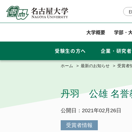
E
大学概要
学部・
受験生の方へ
企業・研究者
ホーム
最新のお知らせ
受賞者
入学案内
大学概要
丹羽 公雄 名誉
総長室
学部・大学院・その他
公開日：2021年02月26日
基本情報
栄誉・称号
学部
受賞者情報
教育・学生支援