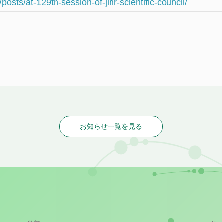
u/posts/at-129th-session-of-jinr-scientific-council/
お知らせ一覧を見る