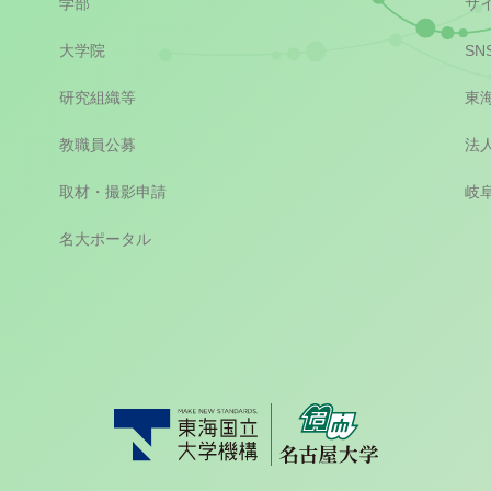
学部
サ
大学院
SN
研究組織等
東
教職員公募
法
取材・撮影申請
岐
名大ポータル