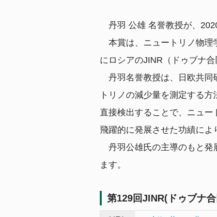
大学の取組
大学院
中期目標・中期計画／評価
教育研究組織等
ポリシー
丹羽 公雄 名誉教授が、2
研究活動
公表事項など
附置研究所
学年暦
本賞は、ニュートリノ物理学に多くの
情報公開/個人情報保護
学内共同教育研究施設等
カリキュラム・授業・履修
研究活動
にロシアのJINR（ドゥブナ
社会との連携
広報
学内コンソーシアム
特色ある教育プログラム
産学官連携（共同研究・知的財産）
丹羽名誉教授は、日欧共同研
公開データベース
運営支援組織
学生生活案内
研究安全管理
社会貢献事業
国際展開・留学
トリノの減少量を測定する方
全学技術センター
授業料
若手研究者支援
名古屋大学発ベンチャー
直接検出することで、ニュー
経済支援（授業料等免除・奨学金）
名古屋大学への寄附について
国際展開について
ニュース
学生の表彰
飛躍的に発展させた功績によ
卒業生に関する情報について
留学について
課外活動
公開施設／大学見学
丹羽公雄氏の主導のもと発展
アクセス
その他キャンパスライフ
ネーミングライツ（命名権）事業募集について
ます。
キャンパスマップ
キャリア・就職支援
お問い合わせ
各種証明書の発行
第129回JINR(ドゥブ
健康管理・相談窓口
サイトポリシー