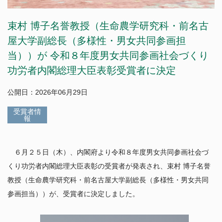
中期目標・中期計画／評価
教育研究組織等
ポリシー
公表事項など
束村 博子名誉教授（生命農学研究科・前名古
研究活動
附置研究所
学年暦
情報公開/個人情報保護
学内共同教育研究施設等
屋大学副総長（多様性・男女共同参画担
カリキュラム・授業・履修
広報
研究活動
学内コンソーシアム
当））が 令和８年度男女共同参画社会づくり
社会との連携
特色ある教育プログラム
公開データベース
産学官連携（共同研究・知的財産）
運営支援組織
功労者内閣総理大臣表彰受賞者に決定
学生生活案内
研究安全管理
全学技術センター
社会貢献事業
授業料
国際展開・留学
若手研究者支援
公開日：2026年06月29日
名古屋大学発ベンチャー
経済支援（授業料等免除・奨学金）
名古屋大学への寄附について
受賞者情
学生の表彰
国際展開について
報
卒業生に関する情報について
ニュース
課外活動
留学について
公開施設／大学見学
その他キャンパスライフ
アクセス
ネーミングライツ（命名権）事業募集について
６月２５日（木）、内閣府より令和８年度男女共同参画社会づ
キャリア・就職支援
キャンパスマップ
くり功労者内閣総理大臣表彰の受賞者が発表され、束村 博子名誉
各種証明書の発行
教授（生命農学研究科・前名古屋大学副総長（多様性・男女共同
お問い合わせ
健康管理・相談窓口
参画担当））が、受賞者に決定しました。
サイトポリシー
教職員公募