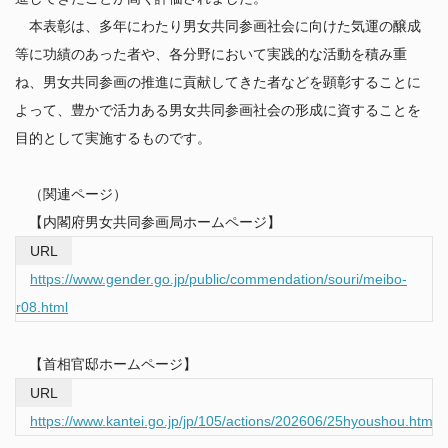
本表彰は、多年にわたり男女共同参画社会に向けた気運の醸成
等に功績のあった者や、各分野において実践的な活動を積み重
ね、男女共同参画の推進に貢献してきた者などを顕彰することに
よって、豊かで活力ある男女共同参画社会の形成に資することを
目的として実施するものです。
（関連ページ）
【内閣府男女共同参画局ホームページ】
https://www.gender.go.jp/public/commendation/souri/meibo-
r08.html
【首相官邸ホームページ】
https://www.kantei.go.jp/jp/105/actions/202606/25hyoushou.html