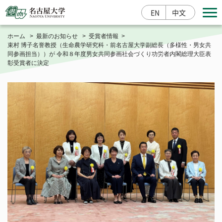
EN
中文
ホーム
最新のお知らせ
受賞者情報
束村 博子名誉教授（生命農学研究科・前名古屋大学副総長（多様性・男女共
同参画担当））が 令和８年度男女共同参画社会づくり功労者内閣総理大臣表
彰受賞者に決定
寄附する
入学案内
研究成果情報
産学官連携
大学概要
総長室
学部・大学院・その他
基本情報
栄誉・称号
学部
教育・学生支援
大学の取組
大学院