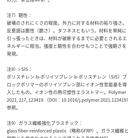
注7）靭性：
破壊のされにくさの程度。外力に対する材料の粘り強さ。
反意語は脆性（脆さ）。タフネスともいう。材料を単純に
引っ張ったときは、材料が破断するまでに必要とされるエ
ネルギーに相当。強度と靭性を合わせもつことで強靭さを
発現。
注8）i-SIS：
ポリスチレン-b-ポリイソプレン-b-ポリスチレン（SIS）ブ
ロックポリマーのポリイソプレン部にイオン性官能基を導
入したもの。イオン性の熱可塑性エラストマー。Polymer
2021, 217, 123419.（DOI：10.1016/j.polymer.2021.123419）
参照。
注9）ガラス繊維強化プラスチック：
glass fiber-reinforced plastic（略称GFRP）。ガラス繊維と