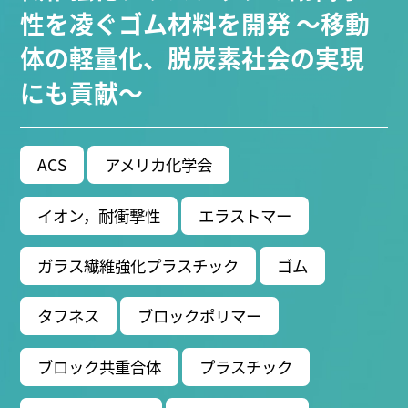
ブ生命分子研究所 (75)
環境学研究科 (66)
宇宙地球
性を凌ぐゴム材料を開発 ～移動
環境研究所 (63)
未来材料・システム研究所 (60)
情
体の軽量化、脱炭素社会の実現
報学研究科 (47)
植物 (33)
機械学習 (31)
高等
にも貢献～
研究院 (26)
生物機能開発利用研究センター (24)
環
境医学研究所 (23)
進化 (23)
未来社会創造機構 (22)
宇宙 (21)
創薬科学研究科 (20)
シロイヌナズ
ナ (19)
オーロラ (17)
ACS
アメリカ化学会
Research VIDEOS
イオン，耐衝撃性
エラストマー
Researchers' VOICE
ガラス繊維強化プラスチック
ゴム
Links
タフネス
ブロックポリマー
名古屋大学
ブロック共重合体
プラスチック
名古屋大学基金