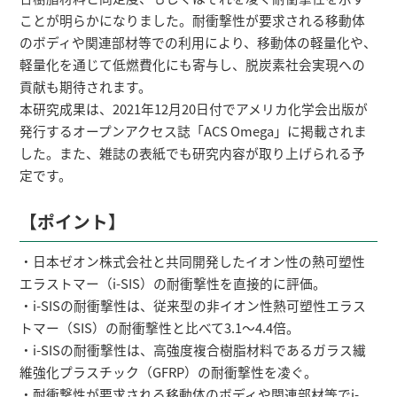
ことが明らかになりました。耐衝撃性が要求される移動体
のボディや関連部材等での利用により、移動体の軽量化や、
軽量化を通じて低燃費化にも寄与し、脱炭素社会実現への
貢献も期待されます。
本研究成果は、2021年12月20日付でアメリカ化学会出版が
発行するオープンアクセス誌「ACS Omega」に掲載されま
した。また、雑誌の表紙でも研究内容が取り上げられる予
定です。
【ポイント】
・日本ゼオン株式会社と共同開発したイオン性の熱可塑性
エラストマー（i-SIS）の耐衝撃性を直接的に評価。
・i-SISの耐衝撃性は、従来型の非イオン性熱可塑性エラス
トマー（SIS）の耐衝撃性と比べて3.1～4.4倍。
・i-SISの耐衝撃性は、高強度複合樹脂材料であるガラス繊
維強化プラスチック（GFRP）の耐衝撃性を凌ぐ。
・耐衝撃性が要求される移動体のボディや関連部材等でi-