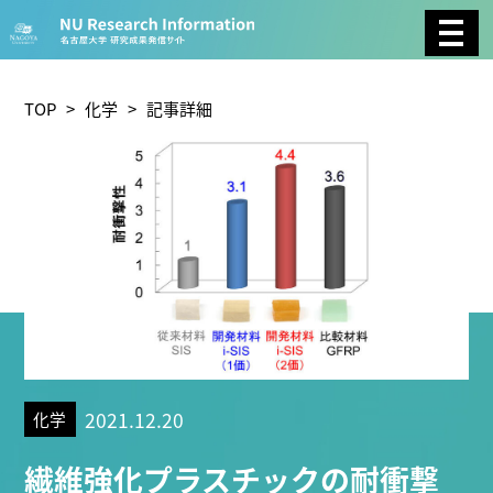
CATEGORY
環境学
生物学
社会科学
TOP
>
化学
> 記事詳細
総合理工
総合生物
複合領域
農学
化学
医歯薬学
工学
情報学
数物系科学
人文学
TAG
2021.12.20
化学
理学研究科 (219)
工学研究科 (208)
医学系研究科
繊維強化プラスチックの耐衝撃
(175)
生命農学研究科 (116)
トランスフォーマティ