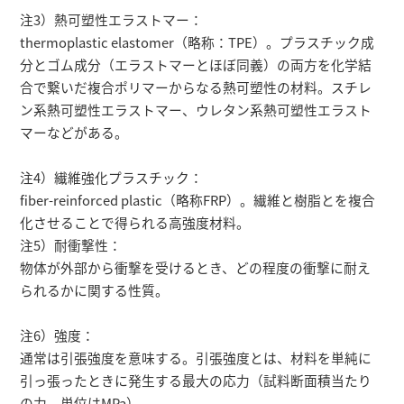
注3）熱可塑性エラストマー：
thermoplastic elastomer（略称：TPE）。プラスチック成
分とゴム成分（エラストマーとほぼ同義）の両方を化学結
合で繋いだ複合ポリマーからなる熱可塑性の材料。スチレ
ン系熱可塑性エラストマー、ウレタン系熱可塑性エラスト
マーなどがある。
注4）繊維強化プラスチック：
fiber-reinforced plastic（略称FRP）。繊維と樹脂とを複合
化させることで得られる高強度材料。
注5）耐衝撃性：
物体が外部から衝撃を受けるとき、どの程度の衝撃に耐え
られるかに関する性質。
注6）強度：
通常は引張強度を意味する。引張強度とは、材料を単純に
引っ張ったときに発生する最大の応力（試料断面積当たり
の力、単位はMPa）。