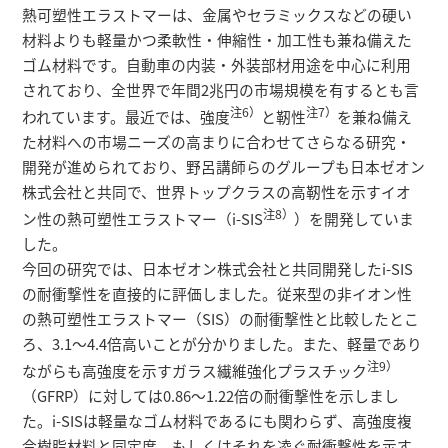
熱可塑性エラストマーは、金属やセラミックスなどの硬い
材料よりも軽量かつ柔軟性・伸縮性・加工性も兼ね備えた
ゴム材料です。自動車の内装・外装部材用途を中心に利用
されており、全世界で年間2兆円の市場規模を有するとも言
注6）
注7）
われています。最近では、強度
と靭性
を兼ね備え
た材料への市場ニーズの高まりに合わせてさらなる研究・
開発が進められており、野呂講師らのグループも日本ゼオン
株式会社と共同で、世界トップクラスの高靭性を示すイオ
注8）
ン性の熱可塑性エラストマー（i-SIS
）を開発していま
した。
今回の研究では、日本ゼオン株式会社と共同開発したi-SIS
の耐衝撃性を直接的に評価しました。従来型の非イオン性
の熱可塑性エラストマー（SIS）の耐衝撃性と比較したとこ
ろ、3.1～4.4倍高いことが分かりました。また、軽量であり
注9）
ながらも高強度を示すガラス繊維強化プラスチック
（GFRP）に対しては0.86～1.22倍の耐衝撃性を示しまし
た。i-SISは軽量なゴム材料であるにも関わらず、高強度複
合樹脂材料と同定度、もしくはそれを凌ぐ耐衝撃性を示す