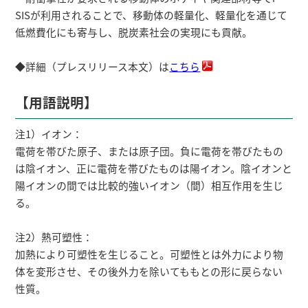
SISが利用されることで、移動体の軽量化、軽量化を通じて
低燃費化にも寄与し、脱炭素社会の実現にも貢献。
◆詳細（プレスリリース本文）は
こちら
【用語説明】
注1）イオン：
電荷を帯びた原子、または原子団。負に電荷を帯びたもの
は陰イオン、正に電荷を帯びたものは陽イオン。陰イオンと
陽イオンの間では比較的強いイオン（間）相互作用を生じ
る。
注2）熱可塑性：
加熱により可塑性を生じること。可塑性とは外力により物
体を変形させ、その後外力を除いてももとの形に戻らない
性質。