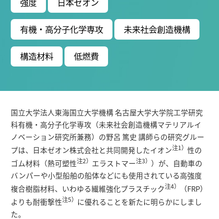
強度
日本ゼオン
有機・高分子化学専攻
未来社会創造機構
構造材料
低燃費
国立大学法人東海国立大学機構 名古屋大学大学院工学研究
科有機・高分子化学専攻（未来社会創造機構マテリアルイ
ノベーション研究所兼務）の野呂 篤史 講師らの研究グルー
注1）
プは、日本ゼオン株式会社と共同開発したイオン
性の
注2）
注3）
ゴム材料（熱可塑性
エラストマー
）が、自動車の
バンパーや小型船舶の船体などにも使用されている高強度
注4）
複合樹脂材料、いわゆる繊維強化プラスチック
（FRP）
注5）
よりも耐衝撃性
に優れることを新たに明らかにしまし
た。