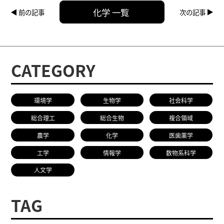
化学 一覧
前の記事
次の記事
CATEGORY
環境学
生物学
社会科学
総合理工
総合生物
複合領域
農学
化学
医歯薬学
工学
情報学
数物系科学
人文学
TAG