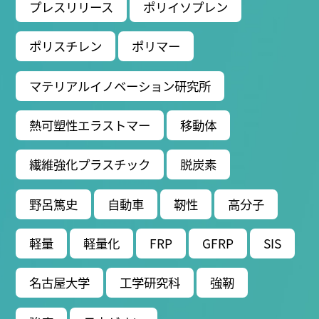
研究者総覧
プレスリリース
ポリイソプレン
ポリスチレン
ポリマー
マテリアルイノベーション研究所
熱可塑性エラストマー
移動体
繊維強化プラスチック
脱炭素
野呂篤史
自動車
靭性
高分子
軽量
軽量化
FRP
GFRP
SIS
名古屋大学
工学研究科
強靭