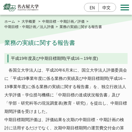
EN
中文
ホーム
大学概要
中期目標・中期計画／評価
中期目標・中期計画／法人評価
業務の実績に関する報告書
寄附する
業務の実績に関する報告書
平成19年度及び中期目標期間(平成16～19年度)
入学案内
研究成果情報
産学官連携
各国立大学法人は、平成20年6月末に、国立大学法人評価委員会
に「平成19事業年度に係る業務の実績及び中期目標期間(平成16～
19事業年度)に係る業務の実績に関する報告書」を、独立行政法人
大学概要
大学評価・学位授与機構に「中期目標の達成状況報告書」及び
総長室
「学部・研究科等の現況調査表(教育・研究)」を提出し、中期目標
学部・大学院・その他
基本情報
期間評価を受けました。
栄誉・称号
中期目標期間評価は、評価結果を次期の中期目標・中期計画の検
学部
教育・学生支援
大学の取組
討に活用するだけでなく、次期中期目標期間の運営費交付金の算
大学院