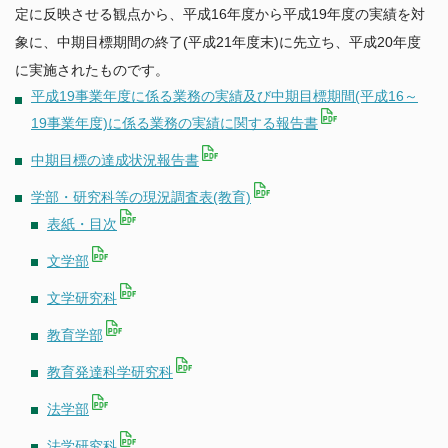
中期目標・中期計画／評価
定に反映させる観点から、平成16年度から平成19年度の実績を対
教育研究組織等
ポリシー
公表事項など
象に、中期目標期間の終了(平成21年度末)に先立ち、平成20年度
研究活動
附置研究所
学年暦
情報公開/個人情報保護
に実施されたものです。
学内共同教育研究施設等
カリキュラム・授業・履修
広報
平成19事業年度に係る業務の実績及び中期目標期間(平成16～
研究活動
学内コンソーシアム
社会との連携
特色ある教育プログラム
公開データベース
19事業年度)に係る業務の実績に関する報告書
産学官連携（共同研究・知的財産）
運営支援組織
学生生活案内
研究安全管理
中期目標の達成状況報告書
全学技術センター
社会貢献事業
授業料
国際展開・留学
若手研究者支援
名古屋大学発ベンチャー
学部・研究科等の現況調査表(教育)
経済支援（授業料等免除・奨学金）
名古屋大学への寄附について
表紙・目次
学生の表彰
国際展開について
卒業生に関する情報について
ニュース
課外活動
文学部
留学について
公開施設／大学見学
その他キャンパスライフ
アクセス
文学研究科
ネーミングライツ（命名権）事業募集について
キャリア・就職支援
キャンパスマップ
教育学部
各種証明書の発行
お問い合わせ
健康管理・相談窓口
教育発達科学研究科
サイトポリシー
法学部
教職員公募
法学研究科