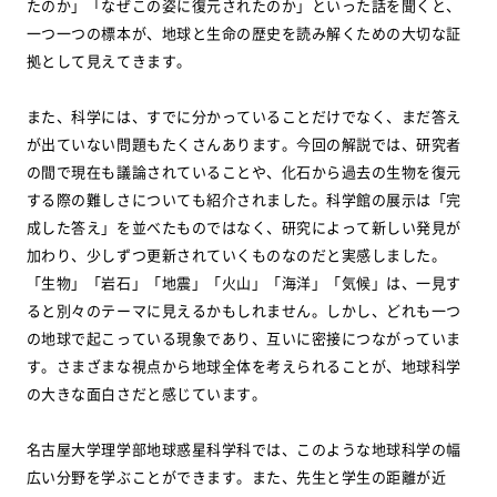
たのか」「なぜこの姿に復元されたのか」といった話を聞くと、
一つ一つの標本が、地球と生命の歴史を読み解くための大切な証
拠として見えてきます。
また、科学には、すでに分かっていることだけでなく、まだ答え
が出ていない問題もたくさんあります。今回の解説では、研究者
の間で現在も議論されていることや、化石から過去の生物を復元
する際の難しさについても紹介されました。科学館の展示は「完
成した答え」を並べたものではなく、研究によって新しい発見が
加わり、少しずつ更新されていくものなのだと実感しました。
「生物」「岩石」「地震」「火山」「海洋」「気候」は、一見す
ると別々のテーマに見えるかもしれません。しかし、どれも一つ
の地球で起こっている現象であり、互いに密接につながっていま
す。さまざまな視点から地球全体を考えられることが、地球科学
の大きな面白さだと感じています。
名古屋大学理学部地球惑星科学科では、このような地球科学の幅
広い分野を学ぶことができます。また、先生と学生の距離が近