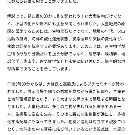
にわたるお話を伺うことができました。
解説では、見た目の迫力に目を奪われやすい大型生物だけでな
く、小型の化石や岩石にも注意が向けられました。大量絶滅の原
因を議論するためには、生物化石だけでなく、地層の年代、火山
活動の痕跡、海洋の酸化還元状態、炭素循環や気候の変化など、
複数の証拠を統合する必要があります。このことは、古生物学が
生物の形態や分類だけを扱う分野ではなく、層序学、堆積学、地
球化学、火山学、古気候学などと密接に結び付いた、総合的な地
球科学であることを示しています。
午後3時30分からは、大路氏と高橋氏によるプチセミナーが行わ
れました。展示会場で個々の標本を見ながら得た知識を、生命史
と地球環境変動という、より大きな文脈の中で整理する時間とな
りました。大量絶滅は、多くの生物が失われる出来事である一
方、生態系に空白を生み、その後に新たな生物群が進出し、多様
化する契機にもなってきました。絶滅と進化は対立する現象では
なく、地球史の中で密接に結び付いているという視点は、本展全