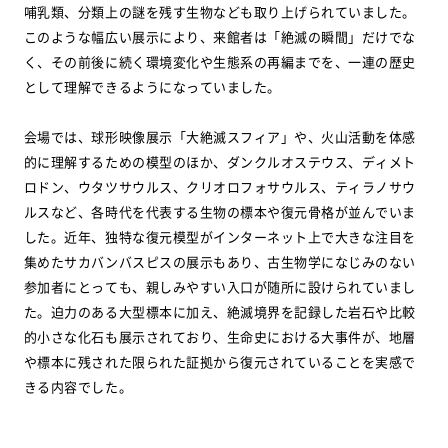
哺乳類、分類上の謎を残す生物なども取り上げられていました。
このような幅広い展示により、来館者は「絶滅の瞬間」だけでな
く、その前後に続く環境変化や生態系の再編までを、一連の歴史
として理解できるようになっていました。
会場では、球形映像展示「大絶滅スフィア」や、火山活動を体感
的に理解するための模型のほか、ダンクルオステウス、ディメト
ロドン、ウタツサウルス、クリオロフォサウルス、ティラノサウ
ルスなど、各時代を代表する生物の標本や復元骨格が並んでいま
した。近年、独特な復元模型がインターネット上で大きな注目を
集めたサカバンバスピスの展示もあり、古生物学になじみのない
参加者にとっても、親しみやすい入口が随所に設けられていまし
た。迫力のある大型標本に加え、絶滅境界を記録した岩石や比較
的小さな化石も展示されており、生命史における大事件が、地層
や標本に残された限られた証拠から復元されていることを実感で
きる内容でした。