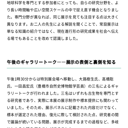
地球科学を専門とする参加者にとっても、自らの研究分野を、よ
り長い時間軸や広い空間スケールの中で捉え直す機会となりまし
た。専門分野が異なれば、同じ展示を見ても注目する点は大きく
異なります。お二人の先生による解説を聞くことで、常設展示は
単なる知識の紹介ではなく、現在進行形の研究成果を社会へ伝え
る場でもあることを改めて認識しました。
午後のギャラリートーク――展示の表側と裏側を知る
午後1時30分からは特別展会場へ移動し、大路樹生氏、高橋聡
氏、一田昌宏氏（豊橋市自然史博物館学芸員）の三名によるギャ
ラリートークが行われました。三名はいずれも古生物を専門とす
る研究者であり、実際に本展の展示制作や標本提供にも関わって
いました。そのため、展示パネルに記載された内容だけでなく、
標本が選定された理由、復元に際して検討された点、研究者の間
で議論が続いている問題、展示が完成するまでの過程など、多岐