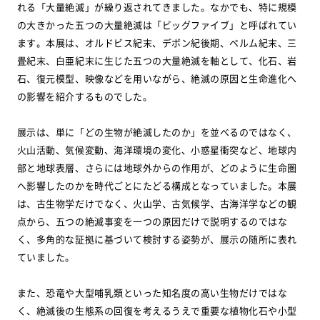
れる「大量絶滅」が繰り返されてきました。なかでも、特に規模
の大きかった五つの大量絶滅は「ビッグファイブ」と呼ばれてい
ます。本展は、オルドビス紀末、デボン紀後期、ペルム紀末、三
畳紀末、白亜紀末に生じた五つの大量絶滅を軸として、化石、岩
石、復元模型、映像などを用いながら、絶滅の原因と生命進化へ
の影響を紹介するものでした。
展示は、単に「どの生物が絶滅したのか」を並べるのではなく、
火山活動、気候変動、海洋環境の変化、小惑星衝突など、地球内
部と地球表層、さらには地球外からの作用が、どのように生命圏
へ影響したのかを時代ごとにたどる構成となっていました。本展
は、古生物学だけでなく、火山学、古気候学、古海洋学などの観
点から、五つの絶滅事変を一つの原因だけで説明するのではな
く、多角的な証拠に基づいて検討する姿勢が、展示の随所に表れ
ていました。
また、恐竜や大型哺乳類といった知名度の高い生物だけではな
く、絶滅後の生態系の回復を考えるうえで重要な植物化石や小型