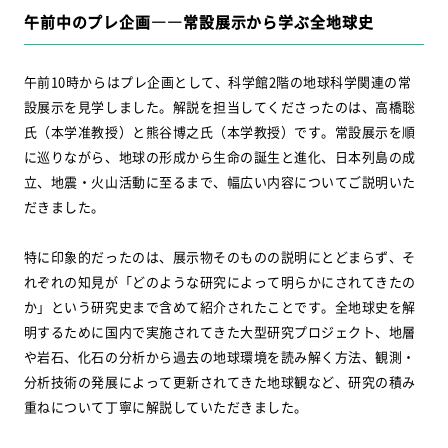
午前中のプレ企画――常設展示から学ぶ全地球史
午前10時からはプレ企画として、科学館2階の地球科学関連の常
設展示を見学しました。解説を担当してくださったのは、高橋聡
氏（本学准教授）と熊谷博之氏（本学教授）です。常設展示を順
に巡りながら、地球の形成から生命の誕生と進化、日本列島の成
立、地震・火山活動に至るまで、幅広い内容についてご説明いた
だきました。
特に印象的だったのは、展示物そのものの説明にとどまらず、そ
れぞれの知見が「どのような研究によって明らかにされてきたの
か」という研究史まで含めて紹介されたことです。全地球史を解
明するために国内で実施されてきた大型研究プロジェクト、地層
や岩石、化石の分析から過去の地球環境を読み解く方法、観測・
分析技術の発展によって更新されてきた地球観など、研究の積み
重ねについて丁寧に解説していただきました。