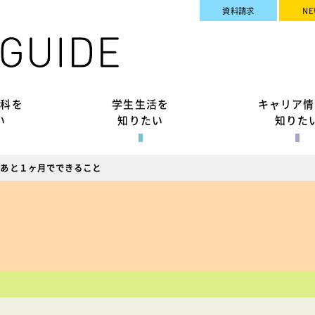
資料請求
NE
究科を
学生生活を
キャリア情
い
知りたい
知りた
】あと１ヶ月でできること