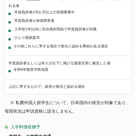
れる者
学資負担者が6か月以上の長期療養中
学資負担者が身体障害者
入学前1年以内に非自発的理由で学資負担者が失職
ひとり親家庭等
その他これらに準ずる場合で相当と認める事由がある場合
学資負担者もしくは本人が以下に掲げる激甚災害に被災した者
令和6年能登半島地震
上記に準ずるもので、総長が相当と認める場合
※ 私費外国人留学生について、日本国内の状況が対象であり、
母国状況は申請資格に該当しません。
入学料徴収猶予