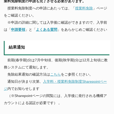
業料免除制度の申請も完了させる必要があります。
授業料免除制度への申請にあたっては、「
授業料免除
」ページ
をご確認ください。
※申請の詳細に関しては入学後に確認ができますので、入学前
は「
申請要領
」と「
よくある質問
」をあらかじめご確認ください
結果通知
前期(春学期)分は7月中旬頃、後期(秋学期)分は12月上旬頃に教
務システムにて通知します。
免除結果通知の確認方法は
こちら
をご参照ください。
通知日が決まり次第、
入学料・授業料免除制度Sharepointペー
ジ
内でお知らせします
（※Sharepointページの閲覧には、入学後に発行される機構ア
カウントによる認証が必要です） 。