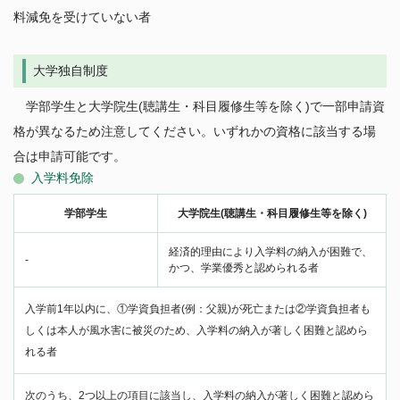
料減免を受けていない者
大学独自制度
学部学生と大学院生(聴講生・科目履修生等を除く)で一部申請資
格が異なるため注意してください。いずれかの資格に該当する場
合は申請可能です。
入学料免除
学部学生
大学院生(聴講生・科目履修生等を除く)
経済的理由により入学料の納入が困難で、
-
かつ、学業優秀と認められる者
入学前1年以内に、①学資負担者(例：父親)が死亡または②学資負担者も
しくは本人が風水害に被災のため、入学料の納入が著しく困難と認めら
れる者
次のうち、
2つ以上
の項目に該当し、入学料の納入が著しく困難と認めら