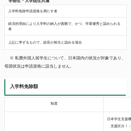
学部生・大学院生共通
入学料免除申請資格を満たす者
経済的理由により入学料の納入が困難で、かつ、学業優秀と認められる
者
上記に準ずるもので、総長が相当と認める場合
※ 私費外国人留学生について、日本国内の状況が対象であり、
母国状況は申請資格に該当しません。
入学料免除額
制度
日本学生支援機
支援区分Ⅰ：全額