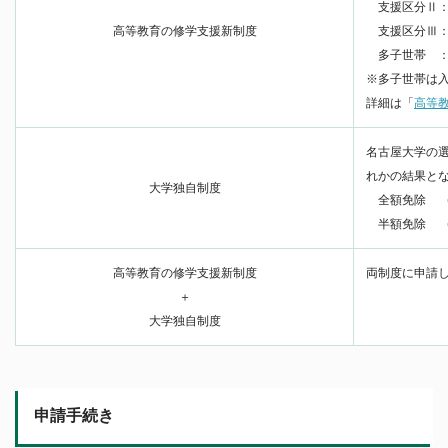
支援区分Ⅱ：2/
高等教育の修学支援新制度
支援区分Ⅲ：1/
多子世帯 ：全額
※多子世帯は
詳細は「
高等
名古屋大学の
れかの結果と
大学独自制度
全額免除 (28
半額免除 (14
高等教育の修学支援新制度
両制度に申請
＋
大学独自制度
申請手続き