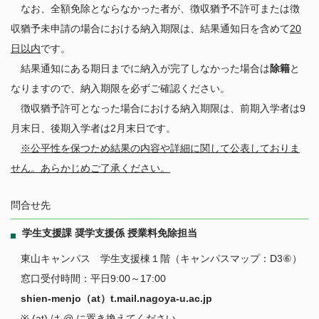
なお、全額免除とならなかった者が、徴収猶予不許可または徴
収猶予未申請の場合における納入期限は、結果通知日を含めて
20
日以内
です。
結果通知にある期日までに納入が完了しなかった場合は
除籍
と
なりますので、納入期限を必ずご確認ください。
徴収猶予許可となった場合における納入期限は、前期入学者は9
月末日、後期入学者は2月末日です。
※公平性を保つため結果の内容や詳細に関して公表しておりま
せん。あらかじめご了承ください。
問合せ先
学生支援課 奨学支援係 授業料免除担当
東山キャンパス
学生支援棟１階（キャンパスマップ：D3⑥）
窓口受付時間：平日9:00～17:00
shien-menjo（at）t.mail.nagoya-u.ac.jp
※ (at) は @ に置き換えてください。