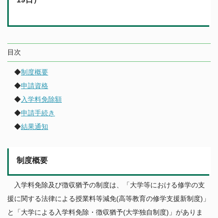
中期目標・中期計画／評価
教育研究組織等
ポリシー
公表事項など
研究活動
附置研究所
学年暦
情報公開/個人情報保護
学内共同教育研究施設等
カリキュラム・授業・履修
広報
研究活動
学内コンソーシアム
目次
社会との連携
特色ある教育プログラム
公開データベース
産学官連携（共同研究・知的財産）
運営支援組織
学生生活案内
◆
制度概要
研究安全管理
全学技術センター
社会貢献事業
授業料
◆
申請資格
国際展開・留学
若手研究者支援
名古屋大学発ベンチャー
経済支援（授業料等免除・奨学金）
◆
入学料免除額
名古屋大学への寄附について
学生の表彰
◆
申請手続き
国際展開について
卒業生に関する情報について
ニュース
課外活動
◆
結果通知
留学について
公開施設／大学見学
その他キャンパスライフ
アクセス
ネーミングライツ（命名権）事業募集について
キャリア・就職支援
制度概要
キャンパスマップ
各種証明書の発行
お問い合わせ
健康管理・相談窓口
入学料免除及び徴収猶予の制度は、「大学等における修学の支
サイトポリシー
援に関する法律による授業料等減免(高等教育の修学支援新制度)」
と「大学による入学料免除・徴収猶予(大学独自制度)」がありま
教職員公募