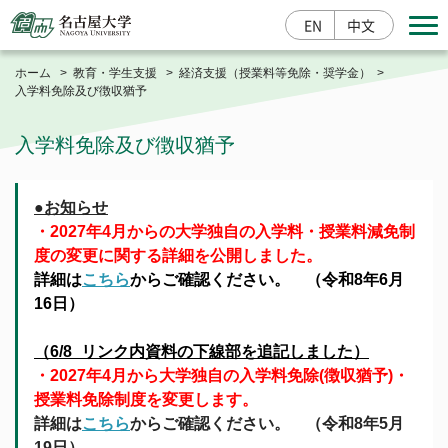
EN
中文
ホーム
教育・学生支援
経済支援（授業料等免除・奨学金）
入学料免除及び徴収猶予
寄附する
入学料免除及び徴収猶予
●お知らせ
・2027年4月からの大学独自の入学料・授業料減免制
入学案内
研究成果情報
産学官連携
度の変更に関する詳細を公開しました。
詳細は
こちら
からご確認ください。 （令和8年6月
大学概要
16日）
総長室
（6/8_リンク内資料の下線部を追記しました）
学部・大学院・その他
基本情報
・2027年4月から大学独自の入学料免除(徴収猶予)・
授業料免除制度を変更します。
栄誉・称号
学部
詳細は
こちら
からご確認ください。 （令和8年5月
教育・学生支援
大学の取組
大学院
19日）