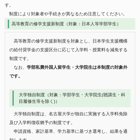
す。
東海国立大学機構
制度により対象者や手続きが異なるため注意してください。
法人職員採用情報
高等教育の修学支援新制度（対象：日本人等学部学生）
高等教育の修学支援新制度を対象とし、日本学生支援機構
の給付奨学金の支援区分に応じて入学料・授業料を減免する
制度です。
なお、
学部私費外国人留学生・大学院生は本制度の対象外
です。
大学独自制度（対象：学部学生・大学院生(聴講生・科
目履修生等を除く)）
大学独自制度は、名古屋大学が独自に実施する入学料免除
及び入学料徴収猶予の制度です。
申請資格、家計基準、学力基準に基づき選考し、結果を通