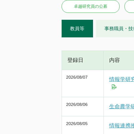
大学の取組
大学院
卓越研究員の公募
中期目標・中期計画／評価
教育研究組織等
ポリシー
研究活動
公表事項など
附置研究所
学年暦
教員等
事務職員・技
情報公開/個人情報保護
学内共同教育研究施設等
カリキュラム・授業・履修
研究活動
社会との連携
広報
学内コンソーシアム
特色ある教育プログラム
産学官連携（共同研究・知的財産）
公開データベース
運営支援組織
学生生活案内
研究安全管理
社会貢献事業
国際展開・留学
全学技術センター
授業料
登録日
内容
若手研究者支援
名古屋大学発ベンチャー
経済支援（授業料等免除・奨学金）
名古屋大学への寄附について
国際展開について
2026/08/07
ニュース
学生の表彰
情報学研
卒業生に関する情報について
留学について
課外活動
公開施設／大学見学
アクセス
その他キャンパスライフ
ネーミングライツ（命名権）事業募集について
キャンパスマップ
2026/08/06
生命農学
キャリア・就職支援
お問い合わせ
各種証明書の発行
2026/08/05
情報連携
健康管理・相談窓口
サイトポリシー