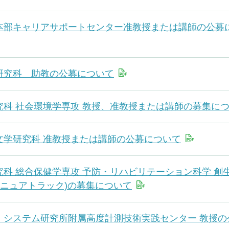
本部キャリアサポートセンター准教授または講師の公募
研究科 助教の公募について
究科 社会環境学専攻 教授、准教授または講師の募集に
文学研究科 准教授または講師の公募について
究科 総合保健学専攻 予防・リハビリテーション科学 創
テニュアトラック)の募集について
・システム研究所附属高度計測技術実践センター 教授の