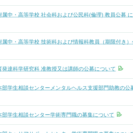
属中・高等学校 社会科および公民科(倫理) 教員公募 
附属中・高等学校 技術科および情報科教員（期限付き）
育発達科学研究科 准教授又は講師の公募について
本部学生相談センターメンタルヘルス支援部門助教の公
本部学生相談センター学術専門職の募集について