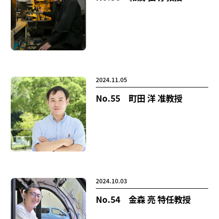
ブ生命分子研究所 (74)
環境学研究科 (63)
宇宙地球
環境研究所 (62)
未来材料・システム研究所 (58)
情
報学研究科 (46)
植物 (33)
機械学習 (29)
高等
研究院 (26)
生物機能開発利用研究センター (24)
進
化 (23)
環境医学研究所 (22)
未来社会創造機構 (22)
宇宙 (21)
創薬科学研究科 (20)
シロイヌナズ
2024.11.05
ナ (19)
オーロラ (17)
No.55 町田 洋 准教授
Research VIDEOS
Researchers' VOICE
Links
2024.10.03
名古屋大学
No.54 金森 亮 特任教授
名古屋大学基金