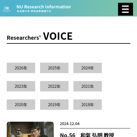
CATEGORY
環境学
生物学
社会科学
VOICE
Researchers'
総合理工
総合生物
複合領域
TOP
> すべてを表示
農学
化学
医歯薬学
2026年
2025年
2024年
工学
情報学
数物系科学
2023年
2022年
2021年
人文学
2020年
2019年
2018年
TAG
2024.12.04
理学研究科 (212)
工学研究科 (204)
医学系研究科
(169)
生命農学研究科 (111)
トランスフォーマティ
No.56 和氣 弘明 教授