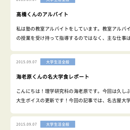
高橋くんのアルバイト
私は塾の教室アルバイトをしています。教室アルバ
の授業を受け持って指導するのではなく、主な仕事
師の手伝い、それから休日は試験監督を担当します
大学生活全般
2015.09.07
海老原くんの名大学食レポート
こんにちは！理学研究科の海老原です。今回は久し
大生ボイスの更新です！今回の記事では、名古屋大
学食に目を向けて、名大生が普段何を食べているの
的にお話したいと思います！名古屋大学東山キャン
大学生活全般
2015.09.07
大で、文系学部・工学部の