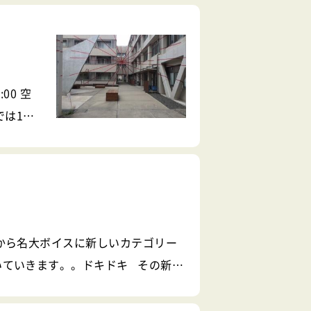
私の過ご
:00 空
部では1年
記(工
から名大ボイスに新しいカテゴリー
いていきます。。ドキドキ その新カ
で、１年生を対象に