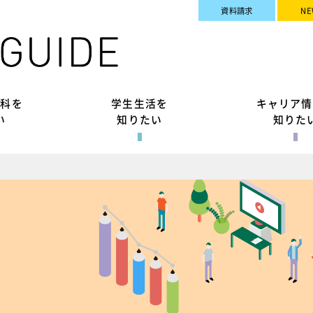
資料請求
NE
究科を
学生生活を
キャリア情
い
知りたい
知りた