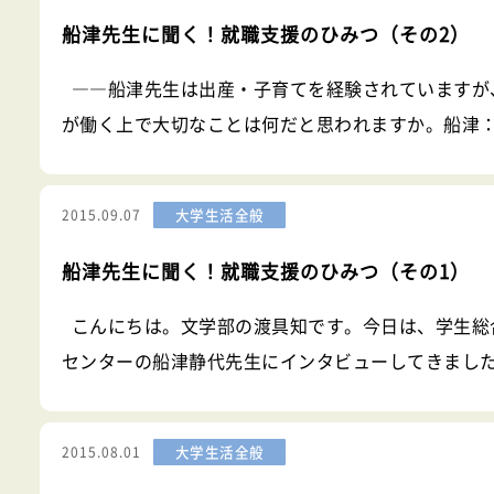
船津先生に聞く！就職支援のひみつ（その2）
――船津先生は出産・子育てを経験されていますが
が働く上で大切なことは何だと思われますか。船津
家庭の両立は大変ですが、面白いですよ。女性の方
いろいろな悲喜に触れられるので、それは強みだと
大学生活全般
2015.09.07
す。親の目を持
船津先生に聞く！就職支援のひみつ（その1）
こんにちは。文学部の渡具知です。今日は、学生総
センターの船津静代先生にインタビューしてきました
津先生は日頃キャリアカウンセラーとして、学生の
を担当されています。就職関連のイベントでお話さ
大学生活全般
2015.08.01
のを、見かけ