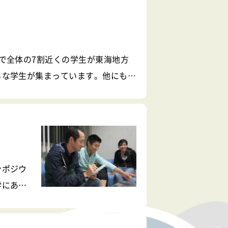
で全体の7割近くの学生が東海地方
ろな学生が集まっています。他にも世
学で異なっている点の
ンポジウ
学にある
技術が社
私たち学