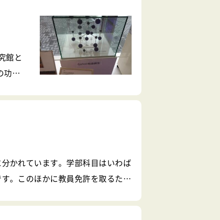
究館と
の功績
展示室
窒化ガリ
に分かれています。学部科目はいわば
です。このほかに教員免許を取るため
科目の話をしたいと思います。 &