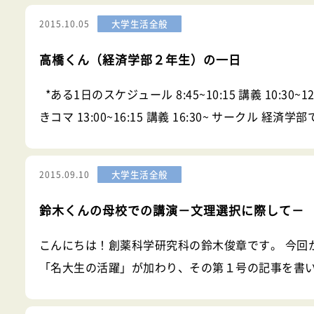
がきれるように気を引き締めるのも込めて、今回は
大学生活全般
2015.10.05
した夏休みについて少し
高橋くん（経済学部２年生）の一日
*ある1日のスケジュール 8:45~10:15 講義 10:30~12
きコマ 13:00~16:15 講義 16:30~ サークル 経済学
生の最初は教養科目や言語科目に加えて専門科目で簿
業簿記と商業簿
大学生活全般
2015.09.10
鈴木くんの母校での講演－文理選択に際して－
こんにちは！創薬科学研究科の鈴木俊章です。 今回
「名大生の活躍」が加わり、その第１号の記事を書
テゴリー第１号の記事は9月17日に僕が母校の高校