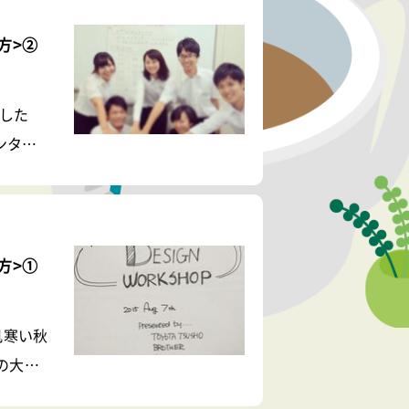
方>②
ました
ンター
 ●イン
ナーや
方>①
肌寒い秋
の大学
ダッシュ