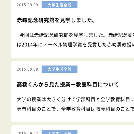
大学生活全般
2015.09.09
赤﨑記念研究館を見学しました。
今回は赤﨑記念研究館を見学しました。赤﨑記念研
は2014年にノーベル物理学賞を受賞した赤﨑勇教授
を後世に伝えるために建てられた研究棟です。1階の
にはLEDを利用した信号機や青色LEDの材料である
大学生活全般
2015.09.08
ウム
高橋くんから見た授業－教養科目について
大学の授業は大きく分けて学部科目と全学教育科目
専門科目のことで、全学教育科目は教養科目のこと
の教職科目という講義があります。ここでは主に教養
大学生活全般
2015.09.07