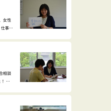
、女性
：仕事と
が一生で
思いま
合相談
！ 船
個別面談
れている