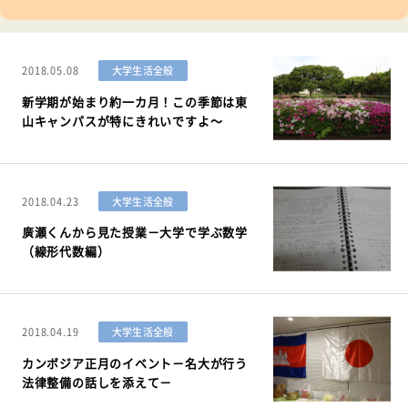
2018.05.08
大学生活全般
新学期が始まり約一カ月！この季節は東
山キャンパスが特にきれいですよ～
2018.04.23
大学生活全般
廣瀬くんから見た授業－大学で学ぶ数学
（線形代数編）
2018.04.19
大学生活全般
カンボジア正月のイベント－名大が行う
法律整備の話しを添えて－