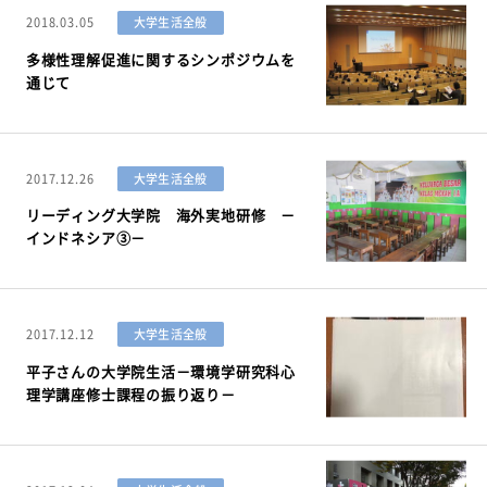
2018.03.05
大学生活全般
多様性理解促進に関するシンポジウムを
通じて
2017.12.26
大学生活全般
リーディング大学院 海外実地研修 －
インドネシア③－
2017.12.12
大学生活全般
平子さんの大学院生活－環境学研究科心
理学講座修士課程の振り返り－